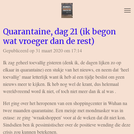
Ga
direct
naar
de
Quarantaine, dag 21 (ik begon
hoofdinhoud
wat vroeger dan de rest)
Gepubliceerd op 31 maart 2020 om 17:14
Ik zag geheel toevallig gisteren (denk ik, de dagen lijken zo op
elkaar in quarantaine) een stukje van het nieuws, en neem dat ‘heel
toevallig’ maar letterlijk want ik heb al een tijdje beslist om geen
nieuws meer te kijken. Ik heb nog wel de krant, dus helemaal
wereldvreemd word ik niet, of toch niet meer dan ik al was .
Het ging over het heropenen van een shoppingcenter in Wuhan na
twee maanden quarantaine. Een meisje met mondmasker was in
extase: ze ging ‘wraakshoppen’ voor al de weken dat dit niet kon.
Sindsdien ben ik pessimistischer over de positieve wending die deze
crisis zou kunnen betekenen.