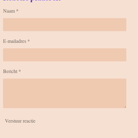
n
e
n
Naam *
E-mailadres *
Bericht *
Verstuur reactie