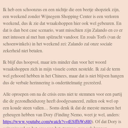
Ik heb een schoonzus en een nichtje die een beetje shopziek zijn,
een weekend zonder Wijnegem Shopping Center is een verloren
weekend, dus ik zie dat wraakshoppen hier ook wel gebeuren. En
dat is dan best case scenario, want misschien zijn Zalando en co er
met intussen al met hun spilzucht vandoor. En zoals Torfs (van de
schoenwinkels) in het weekend zei: Zalando zal onze sociale
zekerheid niet betalen.
Ik blijf dus hoopvol, maar iets minder dan voor het woord
wraakshoppen zich in mijn visuele cortex nestelde. Ik zal de term
wel gehoord hebben in het Chinees, maar dat is niet blijven hangen
dus de verbale herinnering is ondertitelmatig gecreëerd.
Alle oproepen om na de crisis eens niet te stemmen voor een partij
die de gezondheidszorg heeft doodgesaneerd, zullen ook wel op
een koude steen vallen… Soms denk ik dat de meeste mensen het
geheugen hebben van Dory (Finding Nemo, weet je wel, anders:
https://www.youtube.com/watch?v=tESffhWs8l0
). Of dat Dory is