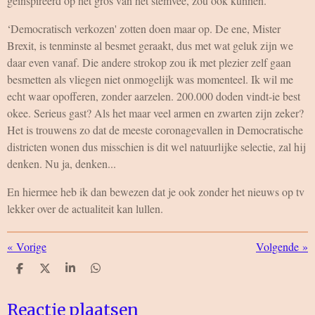
geïnspireerd op het gros van het stemvee, zou ook kunnen.
‘Democratisch verkozen' zotten doen maar op. De ene, Mister
Brexit, is tenminste al besmet geraakt, dus met wat geluk zijn we
daar even vanaf. Die andere strokop zou ik met plezier zelf gaan
besmetten als vliegen niet onmogelijk was momenteel. Ik wil me
echt waar opofferen, zonder aarzelen. 200.000 doden vindt-ie best
okee. Serieus gast? Als het maar veel armen en zwarten zijn zeker?
Het is trouwens zo dat de meeste coronagevallen in Democratische
districten wonen dus misschien is dit wel natuurlijke selectie, zal hij
denken. Nu ja, denken...
En hiermee heb ik dan bewezen dat je ook zonder het nieuws op tv
lekker over de actualiteit kan lullen.
«
Vorige
Volgende
»
D
D
S
D
e
e
h
e
l
e
a
l
e
l
r
e
Reactie plaatsen